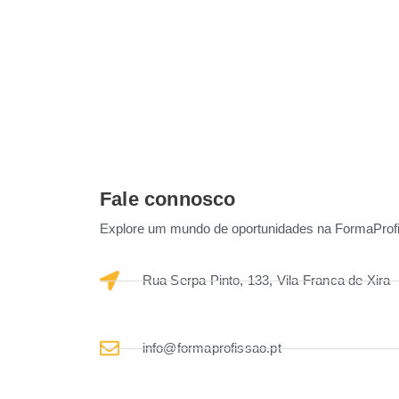
Fale connosco
Explore um mundo de oportunidades na FormaProf
Rua Serpa Pinto, 133, Vila Franca de Xira
info@formaprofissao.pt